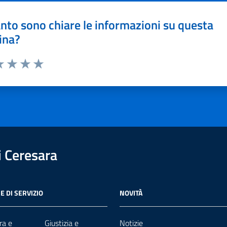
nto sono chiare le informazioni su questa
ina?
a 1 stelle su 5
luta 2 stelle su 5
Valuta 3 stelle su 5
Valuta 4 stelle su 5
Valuta 5 stelle su 5
 Ceresara
E DI SERVIZIO
NOVITÀ
ra e
Giustizia e
Notizie