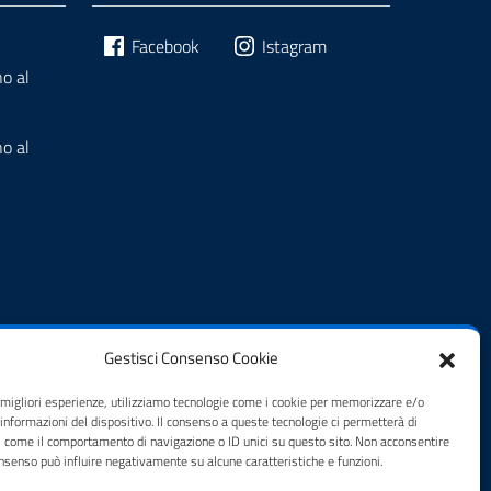
Facebook
Istagram
o al
o al
Gestisci Consenso Cookie
e migliori esperienze, utilizziamo tecnologie come i cookie per memorizzare e/o
 informazioni del dispositivo. Il consenso a queste tecnologie ci permetterà di
i come il comportamento di navigazione o ID unici su questo sito. Non acconsentire
zi
consenso può influire negativamente su alcune caratteristiche e funzioni.