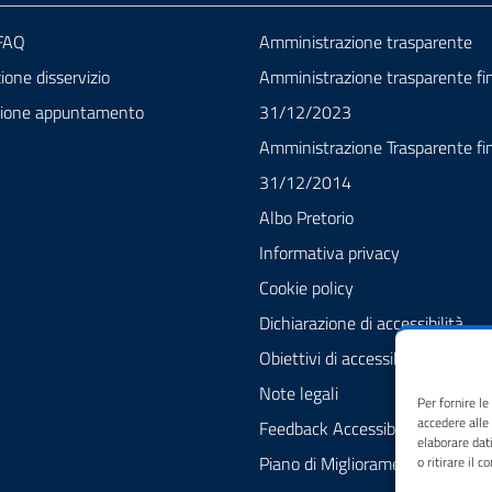
 FAQ
Amministrazione trasparente
one disservizio
Amministrazione trasparente fin
zione appuntamento
31/12/2023
Amministrazione Trasparente fin
31/12/2014
Albo Pretorio
Informativa privacy
Cookie policy
Dichiarazione di accessibilità
Obiettivi di accessibilità
Note legali
Per fornire l
accedere alle
Feedback Accessibilità
elaborare dat
Piano di Miglioramento dei servi
o ritirare il 