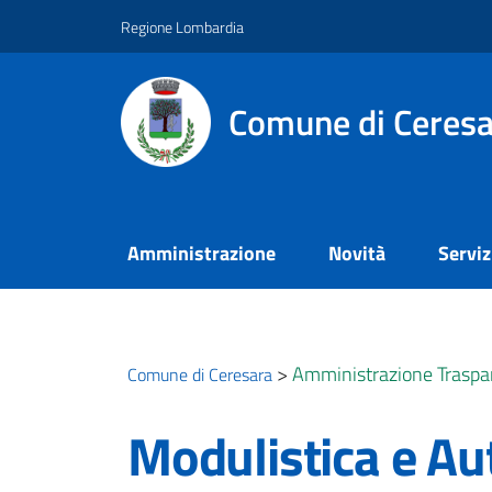
Vai ai contenuti
Vai al footer
Regione Lombardia
Comune di Ceresa
Amministrazione
Novità
Serviz
>
Amministrazione Traspa
Comune di Ceresara
Modulistica e Aut