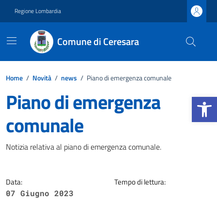
Vai ai contenuti
Vai al footer
Regione Lombardia
Comune di Ceresara
Home
/
Novità
/
news
/
Piano di emergenza comunale
Piano di emergenza
Apri la b
comunale
Dettagli della notizia
Notizia relativa al piano di emergenza comunale.
Data:
Tempo di lettura:
07 Giugno 2023