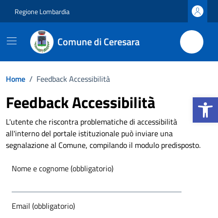
Vai ai contenuti
Vai al footer
Regione Lombardia
Comune di Ceresara
Home
/
Feedback Accessibilità
Apri la b
Feedback Accessibilità
L'utente che riscontra problematiche di accessibilità
all'interno del portale istituzionale può inviare una
segnalazione al Comune, compilando il modulo predisposto.
Nome e cognome (obbligatorio)
Email (obbligatorio)