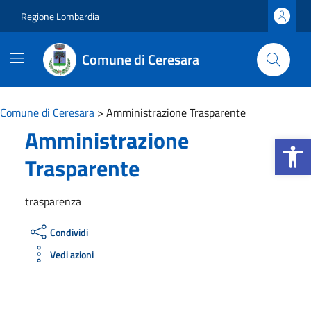
Vai ai contenuti
Vai al footer
Regione Lombardia
Comune di Ceresara
Comune di Ceresara
>
Amministrazione Trasparente
Amministrazione
Apri la b
Trasparente
trasparenza
Condividi
Vedi azioni