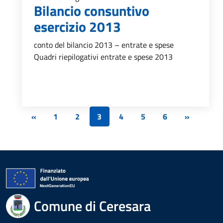
Bilancio consuntivo
esercizio 2013
conto del bilancio 2013 – entrate e spese
Quadri riepilogativi entrate e spese 2013
«
1
2
3
4
5
6
»
Comune di Ceresara