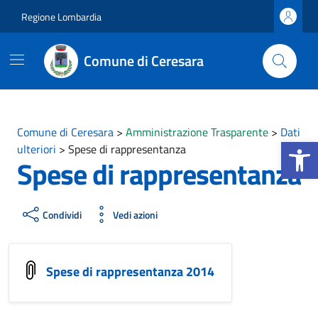
Vai ai contenuti
Vai al footer
Regione Lombardia
Comune di Ceresara
Comune di Ceresara
>
Amministrazione Trasparente
>
Dati
Apri la b
ulteriori
>
Spese di rappresentanza
Spese di rappresentanza
Condividi
Vedi azioni
Spese di rappresentanza 2014