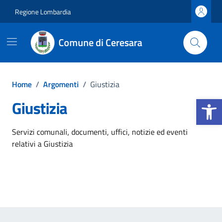
Vai ai contenuti
Vai al footer
Regione Lombardia
Comune di Ceresara
Home
/
Argomenti
/
Giustizia
Apri la b
Giustizia
Dettagli dell'argomento
Servizi comunali, documenti, uffici, notizie ed eventi
relativi a Giustizia