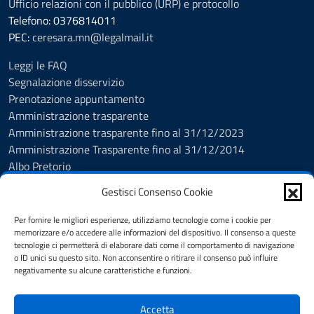
Ufficio relazioni con il pubblico (URP) e protocollo
Telefono: 0376814011
PEC:
ceresara.mn@legalmail.it
Leggi le FAQ
Segnalazione disservizio
Prenotazione appuntamento
Amministrazione trasparente
Amministrazione trasparente fino al 31/12/2023
Amministrazione Trasparente fino al 31/12/2014
Albo Pretorio
Informativa privacy
Gestisci Consenso Cookie
Cookie policy
Dichiarazione di accessibilità
Per fornire le migliori esperienze, utilizziamo tecnologie come i cookie per
Obiettivi di accessibilità
memorizzare e/o accedere alle informazioni del dispositivo. Il consenso a queste
tecnologie ci permetterà di elaborare dati come il comportamento di navigazione
Note legali
o ID unici su questo sito. Non acconsentire o ritirare il consenso può influire
Feedback Accessibilità
negativamente su alcune caratteristiche e funzioni.
Piano di Miglioramento dei servizi
Accetta