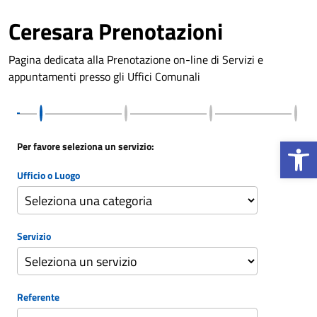
Vai ai contenuti
Vai al footer
Ceresara Prenotazioni
Pagina dedicata alla Prenotazione on-line di Servizi e
appuntamenti presso gli Uffici Comunali
Apri la b
Per favore seleziona un servizio:
Ufficio o Luogo
Servizio
Referente