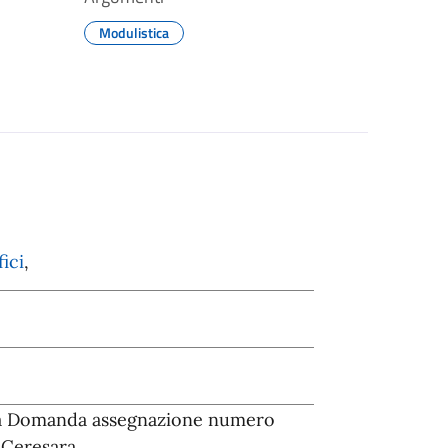
Modulistica
ici
,
la Domanda assegnazione numero
 Ceresara