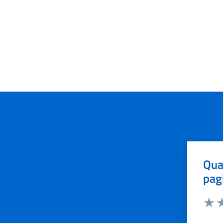
Qua
pag
Valut
Va