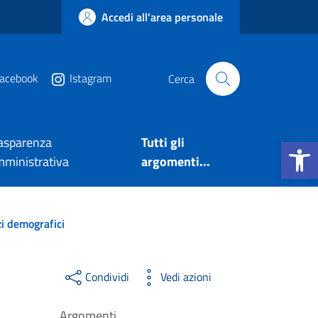
Accedi all'area personale
acebook
Istagram
Cerca
Apri la b
asparenza
Tutti gli
ministrativa
argomenti...
zi demografici
Condividi
Vedi azioni
Argomenti