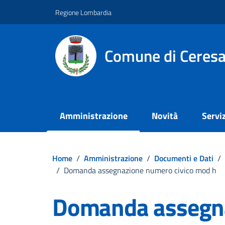
Vai ai contenuti
Vai al footer
Regione Lombardia
Comune di Ceresa
Amministrazione
Novità
Serviz
Home
/
Amministrazione
/
Documenti e Dati
/
/
Domanda assegnazione numero civico mod h
Domanda assegn