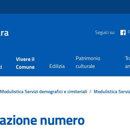
ra
F
Seguici su:
Patrimonio
Tr
Vivere il
Edilizia
culturale
am
i
Comune
Modulistica Servizi demografici e cimiteriali
/
Modulistica Servi
azione numero