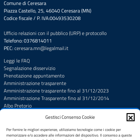
Comune di Ceresara
Piazza Castello, 25, 46040 Ceresara (MN)
Codice fiscale / P. IVA:00493530208
Ufficio relazioni con il pubblico (URP) e protocollo
Telefono: 0376814011
PEC:
ceresara.mn@legalmail.it
Leggi le FAQ
Segnalazione disservizio
Prenotazione appuntamento
Amministrazione trasparente
Amministrazione trasparente fino al 31/12/2023
Amministrazione Trasparente fino al 31/12/2014
Albo Pretorio
Informativa privacy
Gestisci Consenso Cookie
Cookie policy
Dichiarazione di accessibilità
Per fornire le migliori esperienze, utilizziamo tecnologie come i cookie per
Obiettivi di accessibilità
memorizzare e/o accedere alle informazioni del dispositivo. Il consenso a queste