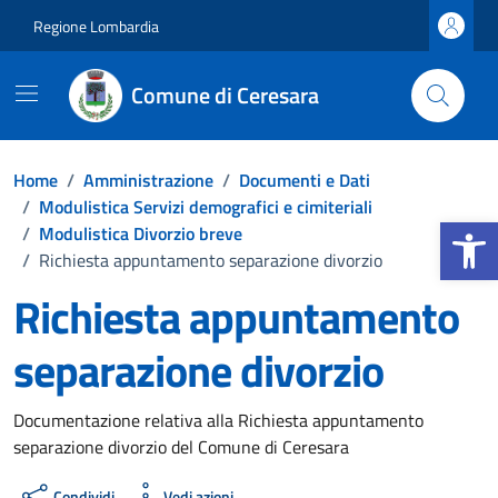
Vai ai contenuti
Vai al footer
Regione Lombardia
Comune di Ceresara
Home
/
Amministrazione
/
Documenti e Dati
/
Modulistica Servizi demografici e cimiteriali
Apri la b
/
Modulistica Divorzio breve
/
Richiesta appuntamento separazione divorzio
Richiesta appuntamento
separazione divorzio
Dettagli del documento
Documentazione relativa alla Richiesta appuntamento
separazione divorzio del Comune di Ceresara
Condividi
Vedi azioni