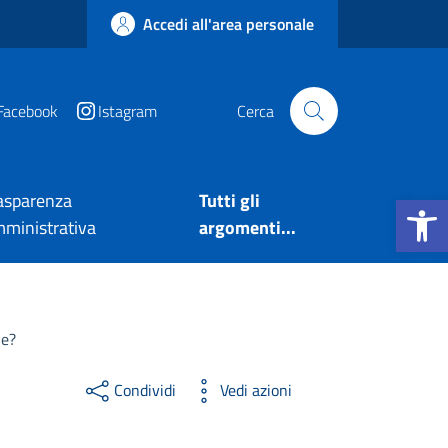
Accedi all'area personale
Facebook
Istagram
Cerca
Apri la b
asparenza
Tutti gli
ministrativa
argomenti...
le?
Condividi
Vedi azioni