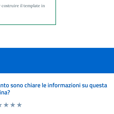
 costruire il template in
nto sono chiare le informazioni su questa
ina?
a 1 stelle su 5
luta 2 stelle su 5
Valuta 3 stelle su 5
Valuta 4 stelle su 5
Valuta 5 stelle su 5