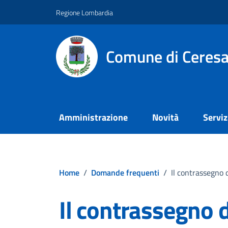
Vai ai contenuti
Vai al footer
Regione Lombardia
Comune di Ceresa
Amministrazione
Novità
Serviz
Home
/
Domande frequenti
/
Il contrassegno d
Il contrassegno 