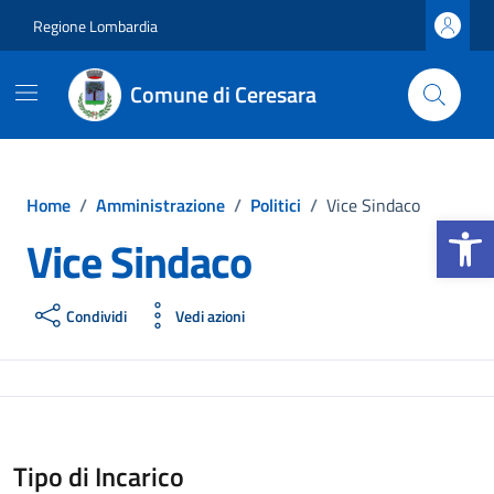
Vai ai contenuti
Vai al footer
Regione Lombardia
Comune di Ceresara
Home
/
Amministrazione
/
Politici
/
Vice Sindaco
Apri la b
Vice Sindaco
Condividi
Vedi azioni
Tipo di Incarico