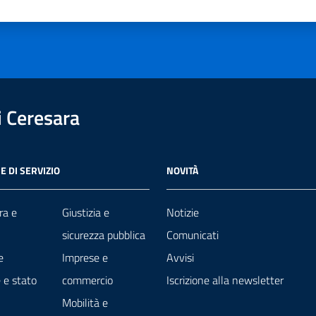
a 1 stelle su 5
luta 2 stelle su 5
Valuta 3 stelle su 5
Valuta 4 stelle su 5
Valuta 5 stelle su 5
 Ceresara
E DI SERVIZIO
NOVITÀ
ra e
Giustizia e
Notizie
sicurezza pubblica
Comunicati
e
Imprese e
Avvisi
 e stato
commercio
Iscrizione alla newsletter
Mobilità e