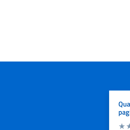
Qua
pag