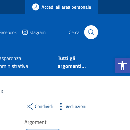
Accedi all'area personale
Facebook
Istagram
Cerca
Apri la b
asparenza
Tutti gli
ministrativa
argomenti...
ICI
Condividi
Vedi azioni
Argomenti