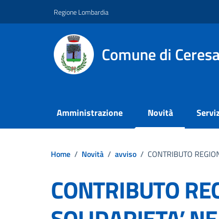
Vai ai contenuti
Vai al footer
Regione Lombardia
Comune di Ceresa
Amministrazione
Novità
Serviz
Home
/
Novità
/
avviso
/
CONTRIBUTO REGIONA
CONTRIBUTO REG
SOLIDARIETA’ NE