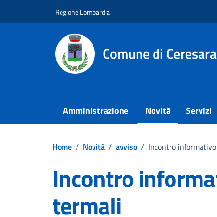
Vai ai contenuti
Vai al footer
Regione Lombardia
Comune di Ceresara
Amministrazione
Novità
Servizi
Home
/
Novità
/
avviso
/
Incontro informativo
Incontro informat
termali