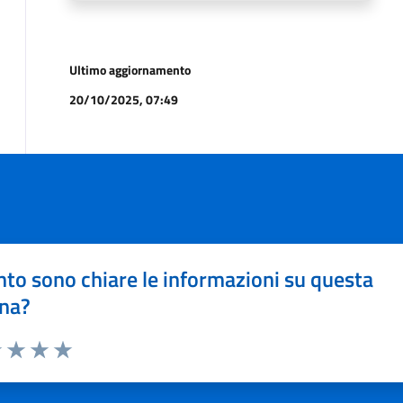
Ultimo aggiornamento
20/10/2025, 07:49
to sono chiare le informazioni su questa
na?
1 stelle su 5
uta 2 stelle su 5
Valuta 3 stelle su 5
Valuta 4 stelle su 5
Valuta 5 stelle su 5