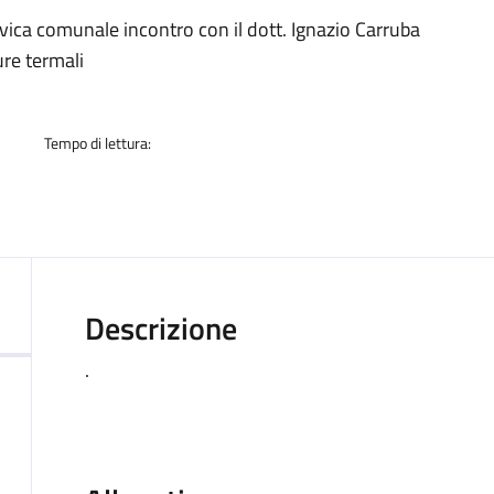
a
ivica comunale incontro con il dott. Ignazio Carruba
ure termali
Tempo di lettura:
Descrizione
.