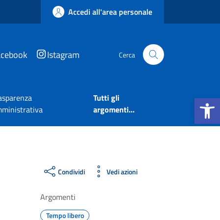
Accedi all'area personale
acebook
Istagram
Cerca
Apri la b
asparenza
Tutti gli
ministrativa
argomenti...
Condividi
Vedi azioni
Argomenti
Tempo libero