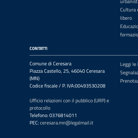
urbanist
Cultura
libero
Educazi
formazi
CONTATTI
Comune di Ceresara
Leggi le
Piazza Castello, 25, 46040 Ceresara
Segnalaz
(MN)
Prenota
Codice fiscale / P. IVA:00493530208
Ufficio relazioni con il pubblico (URP) e
protocollo
Telefono: 0376814011
PEC:
ceresara.mn@legalmail.it