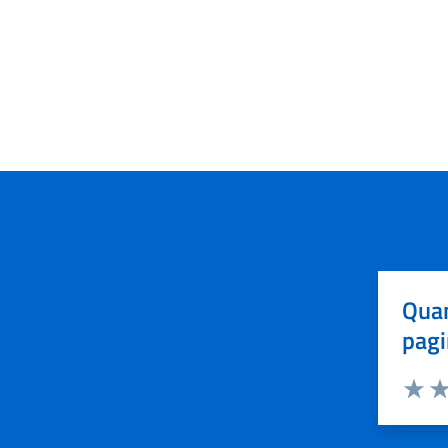
Quan
pagi
Valuta 
Val