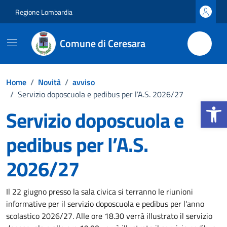
Vai ai contenuti
Vai al footer
Regione Lombardia
Comune di Ceresara
Home
/
Novità
/
avviso
/
Servizio doposcuola e pedibus per l’A.S. 2026/27
Apri la b
Servizio doposcuola e
pedibus per l’A.S.
2026/27
Dettagli della notizia
Il 22 giugno presso la sala civica si terranno le riunioni
informative per il servizio doposcuola e pedibus per l'anno
scolastico 2026/27. Alle ore 18.30 verrà illustrato il servizio