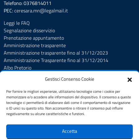
Telefono: 0376814011
PEC:
ceresara.mn@legalmail.it
Leggi le FAQ
Segnalazione disservizio
Prenotazione appuntamento
Amministrazione trasparente
Amministrazione trasparente fino al 31/12/2023
Amministrazione Trasparente fino al 31/12/2014
Albo Pretorio
Informativa privacy
Gestisci Consenso Cookie
Cookie policy
Dichiarazione di accessibilità
Per fornire le migliori esperienze, utilizziamo tecnologie come i cookie per
Obiettivi di accessibilità
memorizzare e/o accedere alle informazioni del dispositivo. Il consenso a queste
tecnologie ci permetterà di elaborare dati come il comportamento di navigazione
Note legali
o ID unici su questo sito. Non acconsentire o ritirare il consenso può influire
Feedback Accessibilità
negativamente su alcune caratteristiche e funzioni.
Piano di Miglioramento dei servizi
Accetta