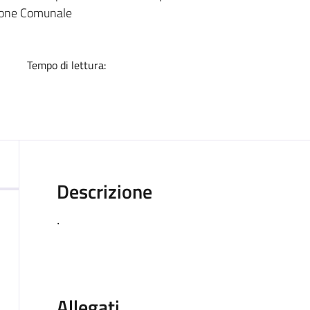
a
zione Comunale
Tempo di lettura:
Descrizione
.
Allegati