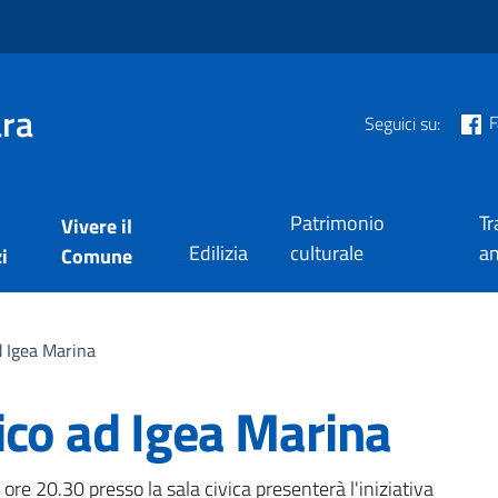
ra
F
Seguici su:
Patrimonio
Tr
Vivere il
Edilizia
culturale
am
i
Comune
d Igea Marina
ico ad Igea Marina
ore 20.30 presso la sala civica presenterà l'iniziativa