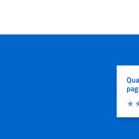
Qua
pag
Valut
Va