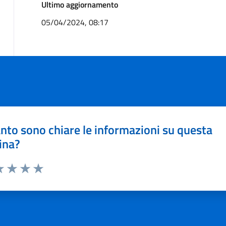
Ultimo aggiornamento
05/04/2024, 08:17
nto sono chiare le informazioni su questa
ina?
a 1 stelle su 5
luta 2 stelle su 5
Valuta 3 stelle su 5
Valuta 4 stelle su 5
Valuta 5 stelle su 5