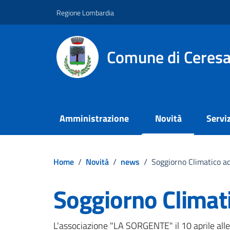
Vai ai contenuti
Vai al footer
Regione Lombardia
Comune di Ceresa
Amministrazione
Novità
Serviz
Home
/
Novità
/
news
/
Soggiorno Climatico a
Soggiorno Climat
L'associazione "LA SORGENTE" il 10 aprile alle 