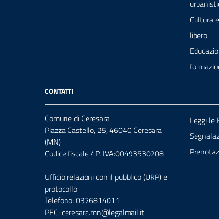
urbanisti
Cultura 
libero
Educazio
formazio
CONTATTI
Comune di Ceresara
Leggi le
Piazza Castello, 25, 46040 Ceresara
Segnalazi
(MN)
Prenota
Codice fiscale / P. IVA:00493530208
Ufficio relazioni con il pubblico (URP) e
protocollo
Telefono: 0376814011
PEC:
ceresara.mn@legalmail.it