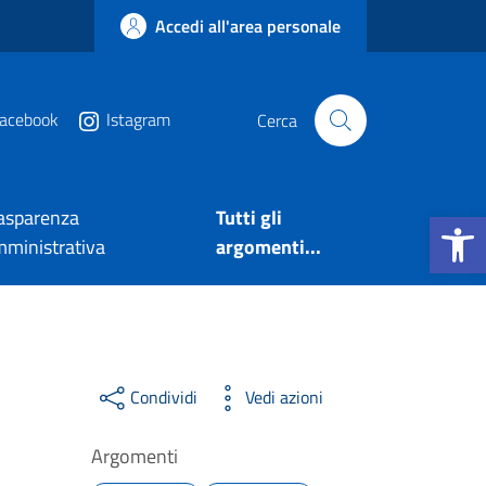
Accedi all'area personale
acebook
Istagram
Cerca
Apri la b
asparenza
Tutti gli
ministrativa
argomenti...
Condividi
Vedi azioni
Argomenti