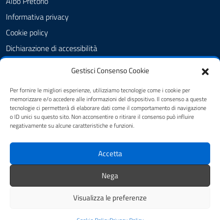
Albo Pretorio
Informativa privacy
Cookie policy
Dichiarazione di accessibilità
Obiettivi di accessibilità
Gestisci Consenso Cookie
Note legali
Per fornire le migliori esperienze, utilizziamo tecnologie come i cookie per
Feedback Accessibilità
memorizzare e/o accedere alle informazioni del dispositivo. Il consenso a queste
tecnologie ci permetterà di elaborare dati come il comportamento di navigazione
Piano di Miglioramento dei servizi
o ID unici su questo sito. Non acconsentire o ritirare il consenso può influire
negativamente su alcune caratteristiche e funzioni.
SEGUICI SU
Accetta
Facebook
Istagram
Nega
Visualizza le preferenze
Mappa del sito
Credits