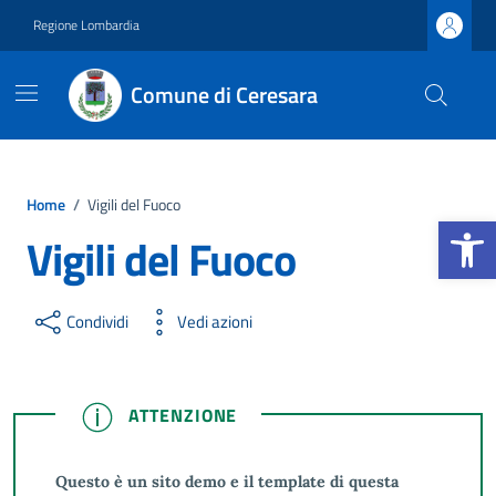
Vai ai contenuti
Vai al footer
Regione Lombardia
Comune di Ceresara
Home
/
Vigili del Fuoco
Apri la b
Vigili del Fuoco
Condividi
Vedi azioni
ATTENZIONE
ATTENZIONE
Questo è un sito demo e il template di questa