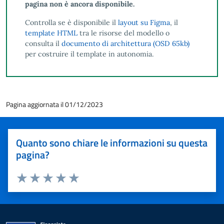
pagina non è ancora disponibile.
Controlla se è disponibile il
layout su Figma
, il
template HTML
tra le risorse del modello o
consulta il
documento di architettura (OSD 65kb)
per costruire il template in autonomia.
Pagina aggiornata il 01/12/2023
Quanto sono chiare le informazioni su questa
pagina?
Valuta 1 stelle su 5
Valuta 2 stelle su 5
Valuta 3 stelle su 5
Valuta 4 stelle su 5
Valuta 5 stelle su 5