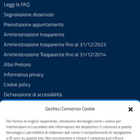
Leggi le FAQ
Segnalazione disservizio
Prenotazione appuntamento
Amministrazione trasparente
Amministrazione trasparente fino al 31/12/2023
Amministrazione Trasparente fino al 31/12/2014
Albo Pretorio
Informativa privacy
Cookie policy
Dichiarazione di accessibilità
Obiettivi di accessibilità
Gestisci Consenso Cookie
Note legali
Per fornire le migliori esperienze, utilizziamo tecnologie come i cookie per
Feedback Accessibilità
memorizzare e/o accedere alle informazioni del dispositivo. Il consenso a queste
tecnologie ci permetterà di elaborare dati come il comportamento di navigazione
Piano di Miglioramento dei servizi
o ID unici su questo sito. Non acconsentire o ritirare il consenso può influire