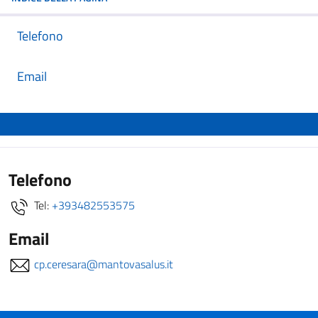
Telefono
Email
Telefono
Tel:
+393482553575
Email
cp.ceresara@mantovasalus.it