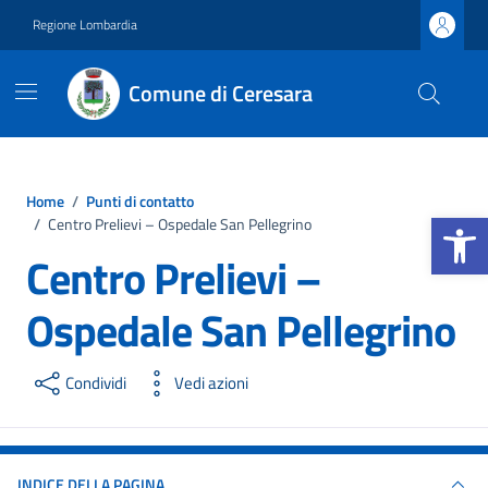
Vai ai contenuti
Vai al footer
Regione Lombardia
Comune di Ceresara
Home
/
Punti di contatto
Apri la b
/
Centro Prelievi – Ospedale San Pellegrino
Centro Prelievi –
Ospedale San Pellegrino
Condividi
Vedi azioni
INDICE DELLA PAGINA