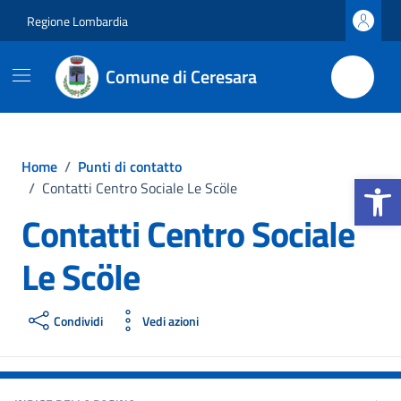
Vai ai contenuti
Vai al footer
Regione Lombardia
Comune di Ceresara
Home
/
Punti di contatto
Apri la b
/
Contatti Centro Sociale Le Scöle
Contatti Centro Sociale
Le Scöle
Condividi
Vedi azioni