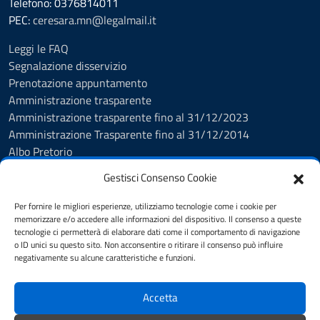
Telefono: 0376814011
PEC:
ceresara.mn@legalmail.it
Leggi le FAQ
Segnalazione disservizio
Prenotazione appuntamento
Amministrazione trasparente
Amministrazione trasparente fino al 31/12/2023
Amministrazione Trasparente fino al 31/12/2014
Albo Pretorio
Informativa privacy
Gestisci Consenso Cookie
Cookie policy
Dichiarazione di accessibilità
Per fornire le migliori esperienze, utilizziamo tecnologie come i cookie per
Obiettivi di accessibilità
memorizzare e/o accedere alle informazioni del dispositivo. Il consenso a queste
tecnologie ci permetterà di elaborare dati come il comportamento di navigazione
Note legali
o ID unici su questo sito. Non acconsentire o ritirare il consenso può influire
Feedback Accessibilità
negativamente su alcune caratteristiche e funzioni.
Piano di Miglioramento dei servizi
Accetta