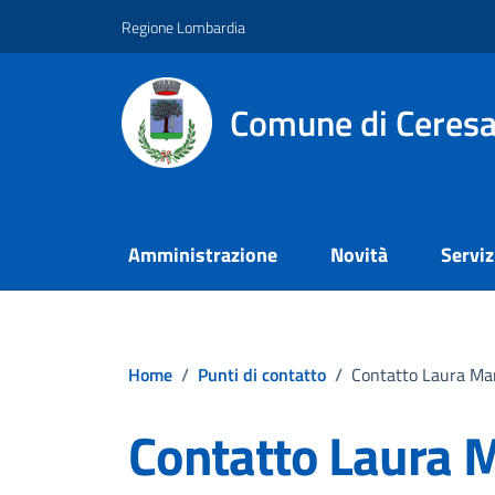
Vai ai contenuti
Vai al footer
Regione Lombardia
Comune di Ceresa
Amministrazione
Novità
Serviz
Home
/
Punti di contatto
/
Contatto Laura Mar
Contatto Laura M