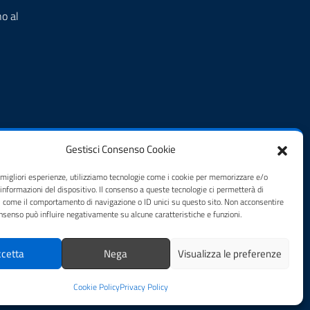
o al
Gestisci Consenso Cookie
e migliori esperienze, utilizziamo tecnologie come i cookie per memorizzare e/o
 informazioni del dispositivo. Il consenso a queste tecnologie ci permetterà di
i come il comportamento di navigazione o ID unici su questo sito. Non acconsentire
zi
consenso può influire negativamente su alcune caratteristiche e funzioni.
cetta
Nega
Visualizza le preferenze
Cookie Policy
Privacy Policy