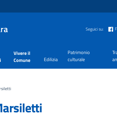
ra
F
Seguici su:
Patrimonio
Tr
Vivere il
Edilizia
culturale
am
i
Comune
siletti
arsiletti