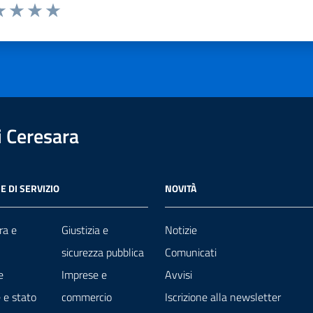
a 1 stelle su 5
luta 2 stelle su 5
Valuta 3 stelle su 5
Valuta 4 stelle su 5
Valuta 5 stelle su 5
 Ceresara
E DI SERVIZIO
NOVITÀ
ra e
Giustizia e
Notizie
sicurezza pubblica
Comunicati
e
Imprese e
Avvisi
 e stato
commercio
Iscrizione alla newsletter