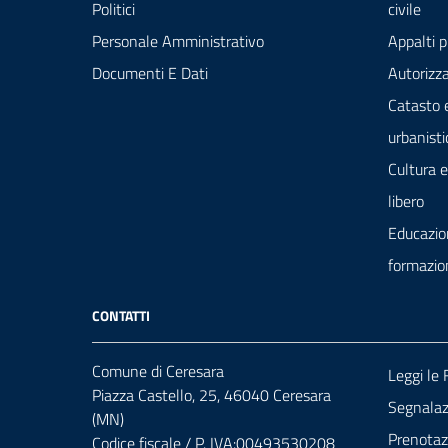
Politici
civile
Personale Amministrativo
Appalti p
Documenti E Dati
Autorizza
Catasto 
urbanisti
Cultura 
libero
Educazio
formazio
CONTATTI
Comune di Ceresara
Leggi le
Piazza Castello, 25, 46040 Ceresara
Segnalazi
(MN)
Prenota
Codice fiscale / P. IVA:00493530208