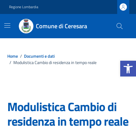
Vai ai contenuti
Vai al footer
Regione Lombardia
Comune di Ceresara
Home
/
Documenti e dati
Apri la b
/
Modulistica Cambio di residenza in tempo reale
Modulistica Cambio di
residenza in tempo reale