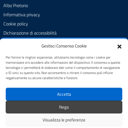
Albo Pretorio
Informativa privacy
Cookie policy
Dichiarazione di accessibilità
Obiettivi di accessibilità
Gestisci Consenso Cookie
Note legali
Per fornire le migliori esperienze, utilizziamo tecnologie come i cookie per
Feedback Accessibilità
memorizzare e/o accedere alle informazioni del dispositivo. Il consenso a queste
tecnologie ci permetterà di elaborare dati come il comportamento di navigazione
Piano di Miglioramento dei servizi
o ID unici su questo sito. Non acconsentire o ritirare il consenso può influire
negativamente su alcune caratteristiche e funzioni.
SEGUICI SU
Accetta
Facebook
Istagram
Nega
Visualizza le preferenze
Mappa del sito
Credits