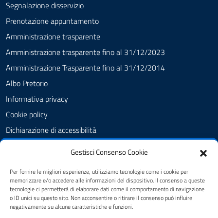
Segnalazione disservizio
Prenotazione appuntamento
Amministrazione trasparente
Amministrazione trasparente fino al 31/12/2023
Amministrazione Trasparente fino al 31/12/2014
Albo Pretorio
Informativa privacy
Cookie policy
Dichiarazione di accessibilità
Obiettivi di accessibilità
Gestisci Consenso Cookie
Note legali
Per fornire le migliori esperienze, utilizziamo tecnologie come i cookie per
Feedback Accessibilità
memorizzare e/o accedere alle informazioni del dispositivo. Il consenso a queste
tecnologie ci permetterà di elaborare dati come il comportamento di navigazione
Piano di Miglioramento dei servizi
o ID unici su questo sito. Non acconsentire o ritirare il consenso può influire
negativamente su alcune caratteristiche e funzioni.