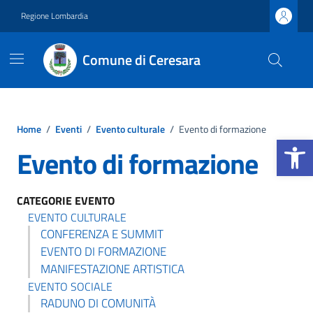
Vai ai contenuti
Vai al footer
Regione Lombardia
Comune di Ceresara
Home
/
Eventi
/
Evento culturale
/
Evento di formazione
Apri la b
Evento di formazione
CATEGORIE EVENTO
EVENTO CULTURALE
CONFERENZA E SUMMIT
EVENTO DI FORMAZIONE
MANIFESTAZIONE ARTISTICA
EVENTO SOCIALE
RADUNO DI COMUNITÀ