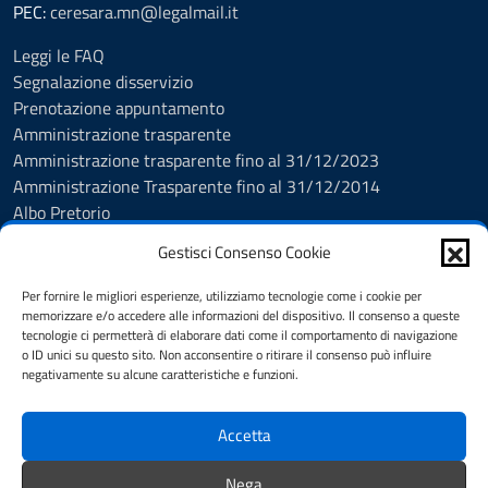
PEC:
ceresara.mn@legalmail.it
Leggi le FAQ
Segnalazione disservizio
Prenotazione appuntamento
Amministrazione trasparente
Amministrazione trasparente fino al 31/12/2023
Amministrazione Trasparente fino al 31/12/2014
Albo Pretorio
Informativa privacy
Gestisci Consenso Cookie
Cookie policy
Dichiarazione di accessibilità
Per fornire le migliori esperienze, utilizziamo tecnologie come i cookie per
Obiettivi di accessibilità
memorizzare e/o accedere alle informazioni del dispositivo. Il consenso a queste
tecnologie ci permetterà di elaborare dati come il comportamento di navigazione
Note legali
o ID unici su questo sito. Non acconsentire o ritirare il consenso può influire
Feedback Accessibilità
negativamente su alcune caratteristiche e funzioni.
Piano di Miglioramento dei servizi
Accetta
SEGUICI SU
Nega