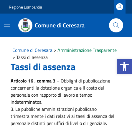
Vai ai contenuti
Vai al footer
Regione Lombardia
Comune di Ceresara
Comune di Ceresara
>
Amministrazione Trasparente
>
Tassi di assenza
Apri la b
Tassi di assenza
Articolo 16 , comma 3
– Obblighi di pubblicazione
concernenti la dotazione organica e il costo del
personale con rapporto di lavoro a tempo
indeterminatoa
3. Le pubbliche amministrazioni pubblicano
trimestralmente i dati relativi ai tassi di assenza del
personale distinti per uffici di livello dirigenziale.