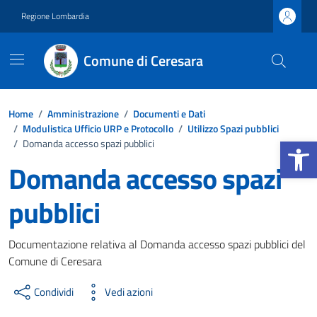
Vai ai contenuti
Vai al footer
Regione Lombardia
Comune di Ceresara
Home
/
Amministrazione
/
Documenti e Dati
/
Modulistica Ufficio URP e Protocollo
/
Utilizzo Spazi pubblici
Apri la b
/
Domanda accesso spazi pubblici
Domanda accesso spazi
pubblici
Dettagli del documento
Documentazione relativa al Domanda accesso spazi pubblici del
Comune di Ceresara
Condividi
Vedi azioni