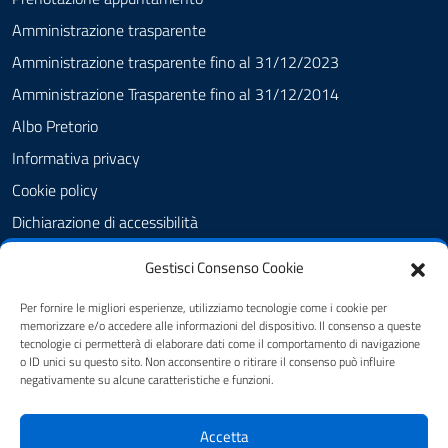
Amministrazione trasparente
Amministrazione trasparente fino al 31/12/2023
Amministrazione Trasparente fino al 31/12/2014
Albo Pretorio
Informativa privacy
Cookie policy
Dichiarazione di accessibilità
Obiettivi di accessibilità
Gestisci Consenso Cookie
Note legali
Per fornire le migliori esperienze, utilizziamo tecnologie come i cookie per
Feedback Accessibilità
memorizzare e/o accedere alle informazioni del dispositivo. Il consenso a queste
tecnologie ci permetterà di elaborare dati come il comportamento di navigazione
Piano di Miglioramento dei servizi
o ID unici su questo sito. Non acconsentire o ritirare il consenso può influire
negativamente su alcune caratteristiche e funzioni.
SEGUICI SU
Accetta