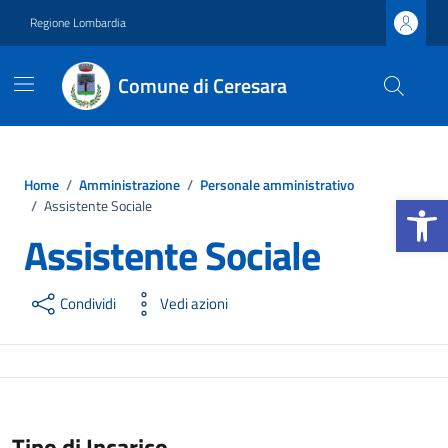
Vai ai contenuti
Vai al footer
Regione Lombardia
Comune di Ceresara
Home
/
Amministrazione
/
Personale amministrativo
Apri la b
/
Assistente Sociale
Assistente Sociale
Condividi
Vedi azioni
Tipo di Incarico