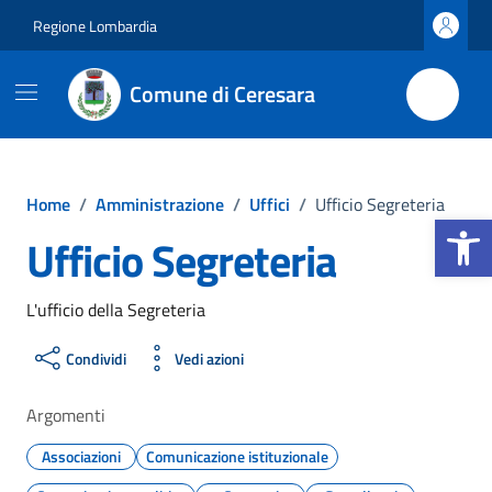
Vai ai contenuti
Vai al footer
Regione Lombardia
Comune di Ceresara
Home
/
Amministrazione
/
Uffici
/
Ufficio Segreteria
Apri la b
Ufficio Segreteria
L'ufficio della Segreteria
Condividi
Vedi azioni
Argomenti
Associazioni
Comunicazione istituzionale