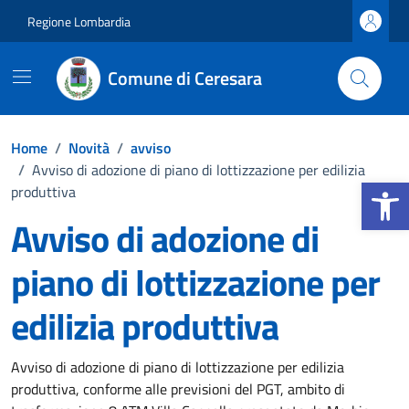
Vai ai contenuti
Vai al footer
Regione Lombardia
Comune di Ceresara
Home
/
Novità
/
avviso
/
Avviso di adozione di piano di lottizzazione per edilizia
Apri la b
produttiva
Avviso di adozione di
piano di lottizzazione per
edilizia produttiva
Dettagli della notizia
Avviso di adozione di piano di lottizzazione per edilizia
produttiva, conforme alle previsioni del PGT, ambito di