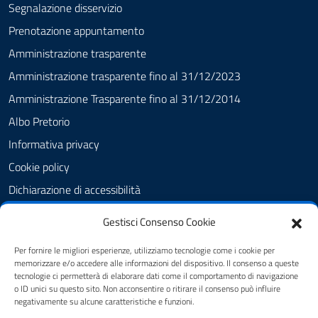
Segnalazione disservizio
Prenotazione appuntamento
Amministrazione trasparente
Amministrazione trasparente fino al 31/12/2023
Amministrazione Trasparente fino al 31/12/2014
Albo Pretorio
Informativa privacy
Cookie policy
Dichiarazione di accessibilità
Obiettivi di accessibilità
Gestisci Consenso Cookie
Note legali
Per fornire le migliori esperienze, utilizziamo tecnologie come i cookie per
Feedback Accessibilità
memorizzare e/o accedere alle informazioni del dispositivo. Il consenso a queste
tecnologie ci permetterà di elaborare dati come il comportamento di navigazione
Piano di Miglioramento dei servizi
o ID unici su questo sito. Non acconsentire o ritirare il consenso può influire
negativamente su alcune caratteristiche e funzioni.