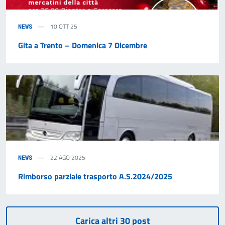
10 OTT 25
NEWS
Gita a Trento – Domenica 7 Dicembre
22 AGO 2025
NEWS
Rimborso parziale trasporto A.S.2024/2025