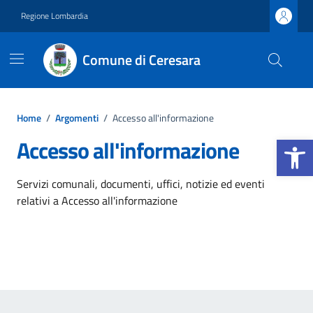
Vai ai contenuti
Vai al footer
Regione Lombardia
Comune di Ceresara
Home
/
Argomenti
/
Accesso all'informazione
Apri la b
Accesso all'informazione
Dettagli dell'argomento
Servizi comunali, documenti, uffici, notizie ed eventi
relativi a Accesso all'informazione