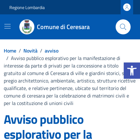
Vai ai contenuti
Vai al footer
Regione Lombardia
Comune di Ceresara
Home
/
Novità
/
avviso
/
Avviso pubblico esplorativo per la manifestazione di
Apri la b
interesse da parte di privati per la concessione a titolo
gratuito al comune di Ceresara di ville e giardini storici, sedi di
pregio architettonico, ambientale, artistico, strutture ricettive
qualificate, e relative pertinenze, ubicate sul territorio del
comune di ceresara per la celebrazione di matrimoni civili e
per la costituzione di unioni civili
Avviso pubblico
esplorativo per la