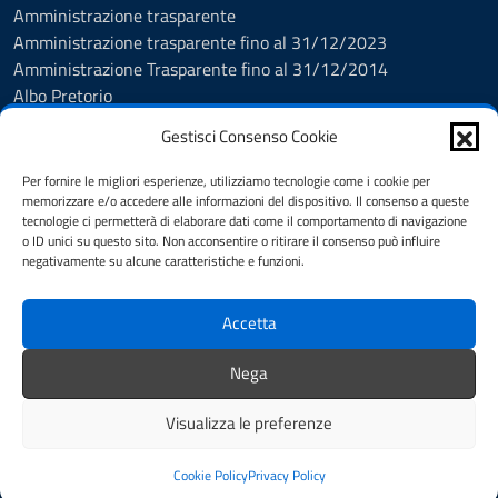
Amministrazione trasparente
Amministrazione trasparente fino al 31/12/2023
Amministrazione Trasparente fino al 31/12/2014
Albo Pretorio
Informativa privacy
Gestisci Consenso Cookie
Cookie policy
Dichiarazione di accessibilità
Per fornire le migliori esperienze, utilizziamo tecnologie come i cookie per
Obiettivi di accessibilità
memorizzare e/o accedere alle informazioni del dispositivo. Il consenso a queste
tecnologie ci permetterà di elaborare dati come il comportamento di navigazione
Note legali
o ID unici su questo sito. Non acconsentire o ritirare il consenso può influire
Feedback Accessibilità
negativamente su alcune caratteristiche e funzioni.
Piano di Miglioramento dei servizi
Accetta
SEGUICI SU
Nega
Facebook
Istagram
Visualizza le preferenze
Mappa del sito
Credits
Cookie Policy
Privacy Policy