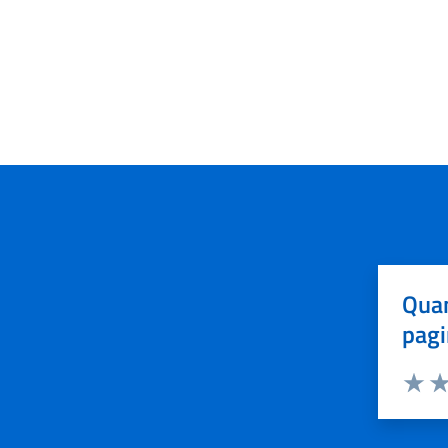
Quan
pagi
Valuta 
Val