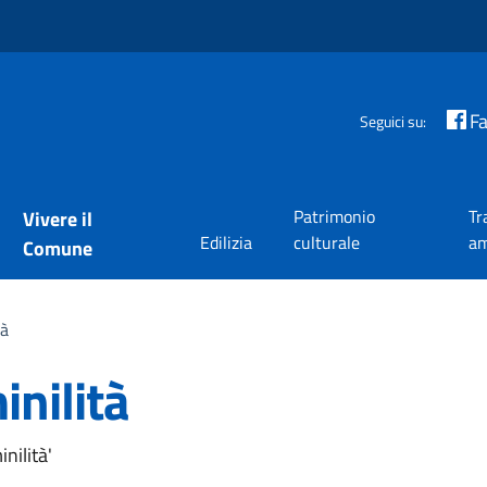
F
Seguici su:
Patrimonio
Tr
Vivere il
Edilizia
culturale
am
Comune
tà
nilità
a
nilità'