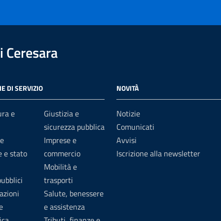
 Ceresara
E DI SERVIZIO
NOVITÀ
ura e
Giustizia e
Notizie
sicurezza pubblica
Comunicati
e
Imprese e
Avvisi
 e stato
commercio
Iscrizione alla newsletter
Mobilità e
pubblici
trasporti
azioni
Salute, benessere
e
e assistenza
ica
Tributi, finanze e