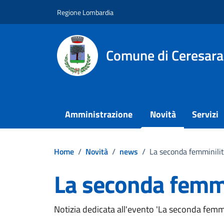
Vai ai contenuti
Vai al footer
Regione Lombardia
Comune di Ceresara
Amministrazione
Novità
Servizi
Home
/
Novità
/
news
/
La seconda femminili
La seconda femmi
Dettagli della notizi
Notizia dedicata all'evento 'La seconda femmi