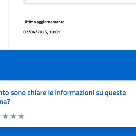
Ultimo aggiornamento
07/04/2025, 10:01
to sono chiare le informazioni su questa
na?
1 stelle su 5
uta 2 stelle su 5
Valuta 3 stelle su 5
Valuta 4 stelle su 5
Valuta 5 stelle su 5