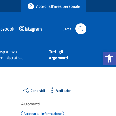
Accedi all'area personale
acebook
Istagram
Cerca
Apri la b
asparenza
Tutti gli
ministrativa
argomenti...
Condividi
Vedi azioni
Argomenti
Accesso all'informazione