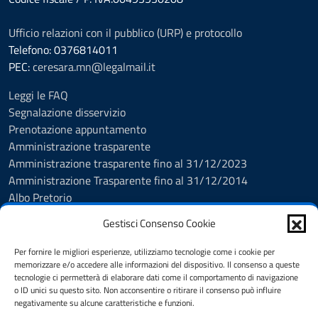
Ufficio relazioni con il pubblico (URP) e protocollo
Telefono: 0376814011
PEC:
ceresara.mn@legalmail.it
Leggi le FAQ
Segnalazione disservizio
Prenotazione appuntamento
Amministrazione trasparente
Amministrazione trasparente fino al 31/12/2023
Amministrazione Trasparente fino al 31/12/2014
Albo Pretorio
Informativa privacy
Gestisci Consenso Cookie
Cookie policy
Dichiarazione di accessibilità
Per fornire le migliori esperienze, utilizziamo tecnologie come i cookie per
Obiettivi di accessibilità
memorizzare e/o accedere alle informazioni del dispositivo. Il consenso a queste
tecnologie ci permetterà di elaborare dati come il comportamento di navigazione
Note legali
o ID unici su questo sito. Non acconsentire o ritirare il consenso può influire
Feedback Accessibilità
negativamente su alcune caratteristiche e funzioni.
Piano di Miglioramento dei servizi