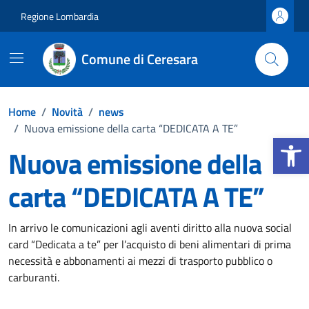
Vai ai contenuti
Vai al footer
Regione Lombardia
Comune di Ceresara
Home
/
Novità
/
news
/
Nuova emissione della carta “DEDICATA A TE”
Apri la b
Nuova emissione della
carta “DEDICATA A TE”
Dettagli della notizia
In arrivo le comunicazioni agli aventi diritto alla nuova social
card “Dedicata a te” per l’acquisto di beni alimentari di prima
necessità e abbonamenti ai mezzi di trasporto pubblico o
carburanti.