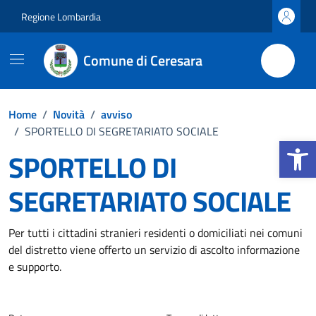
Vai ai contenuti
Vai al footer
Regione Lombardia
Comune di Ceresara
Home
/
Novità
/
avviso
/
SPORTELLO DI SEGRETARIATO SOCIALE
Apri la b
SPORTELLO DI
SEGRETARIATO SOCIALE
Dettagli della notizia
Per tutti i cittadini stranieri residenti o domiciliati nei comuni
del distretto viene offerto un servizio di ascolto informazione
e supporto.