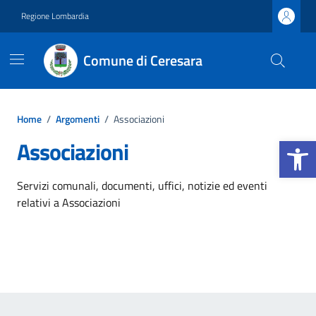
Vai ai contenuti
Vai al footer
Regione Lombardia
Comune di Ceresara
Home
/
Argomenti
/
Associazioni
Apri la b
Associazioni
Dettagli dell'argomento
Servizi comunali, documenti, uffici, notizie ed eventi
relativi a Associazioni