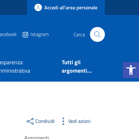
Accedi all'area personale
acebook
Istagram
Cerca
Apri la b
asparenza
Tutti gli
ministrativa
argomenti...
Condividi
Vedi azioni
Argomenti