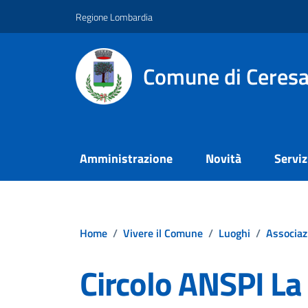
Vai ai contenuti
Vai al footer
Regione Lombardia
Comune di Ceresa
Amministrazione
Novità
Serviz
Home
/
Vivere il Comune
/
Luoghi
/
Associaz
Circolo ANSPI La