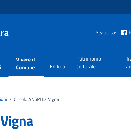
ra
F
Seguici su:
Patrimonio
Tr
Vivere il
Edilizia
culturale
am
i
Comune
ioni
/
Circolo ANSPI La Vigna
 Vigna