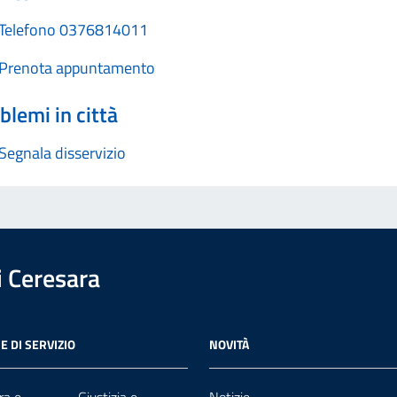
Telefono 0376814011
Prenota appuntamento
blemi in città
Segnala disservizio
 Ceresara
E DI SERVIZIO
NOVITÀ