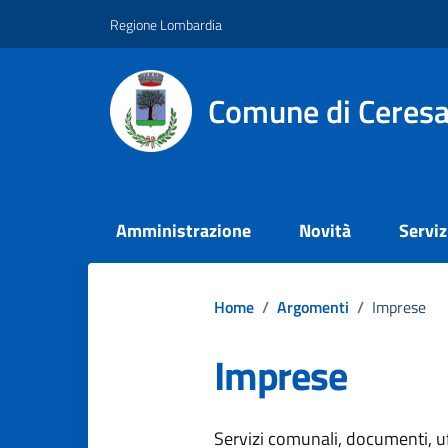
Vai ai contenuti
Vai al footer
Regione Lombardia
Comune di Ceresa
Amministrazione
Novità
Serviz
Home
/
Argomenti
/
Imprese
Imprese
Dettagli dell
Servizi comunali, documenti, uff