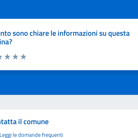
nto sono chiare le informazioni su questa
ina?
a 1 stelle su 5
luta 2 stelle su 5
Valuta 3 stelle su 5
Valuta 4 stelle su 5
Valuta 5 stelle su 5
tatta il comune
Leggi le domande frequenti