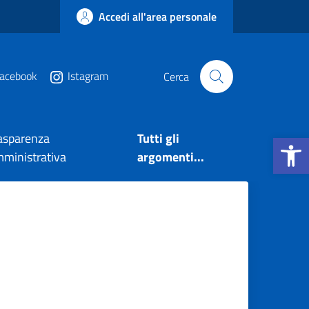
Accedi all'area personale
acebook
Istagram
Cerca
Apri la b
asparenza
Tutti gli
ministrativa
argomenti...