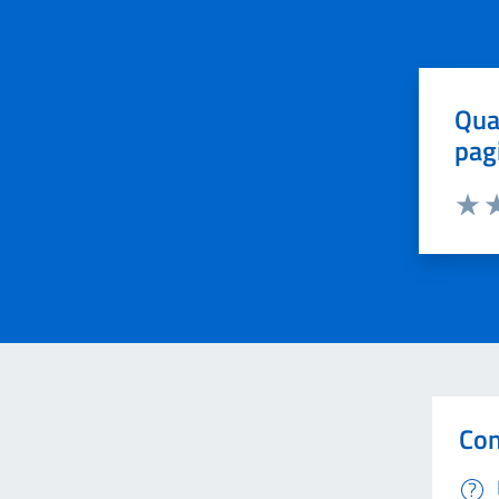
Qua
pag
Valut
Va
Con