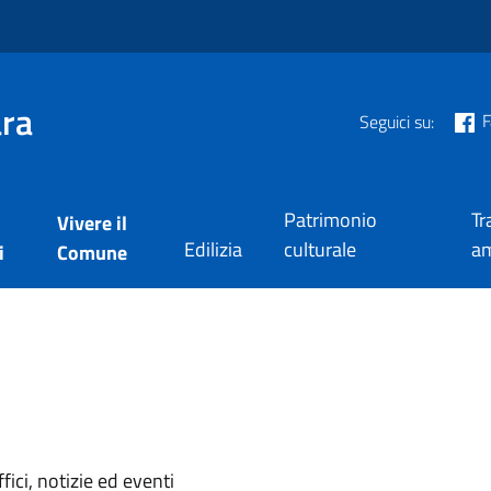
ra
F
Seguici su:
Patrimonio
Tr
Vivere il
Edilizia
culturale
am
i
Comune
'argomento
ici, notizie ed eventi