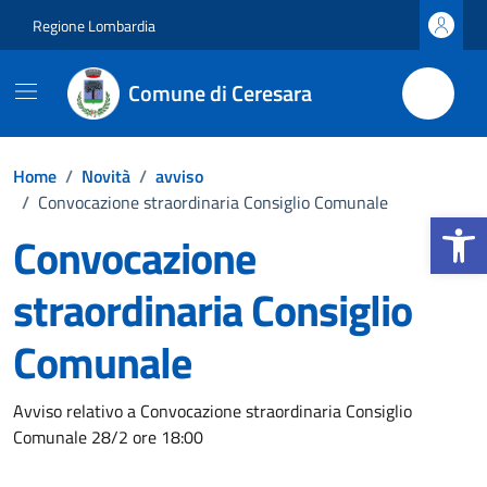
Vai ai contenuti
Vai al footer
Regione Lombardia
Comune di Ceresara
Home
/
Novità
/
avviso
/
Convocazione straordinaria Consiglio Comunale
Apri la b
Convocazione
straordinaria Consiglio
Comunale
Dettagli della notizia
Avviso relativo a Convocazione straordinaria Consiglio
Comunale 28/2 ore 18:00