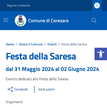
Vai ai contenuti
Vai al footer
Regione Lombardia
Comune di Ceresara
Home
/
Vivere il Comune
/
Eventi
/
Festa della Saresa
Apri la b
Festa della Saresa
dal 31 Maggio 2024 al 02 Giugno 2024
Evento dedicato alla Festa della Saresa
Condividi
Vedi azioni
Argomenti