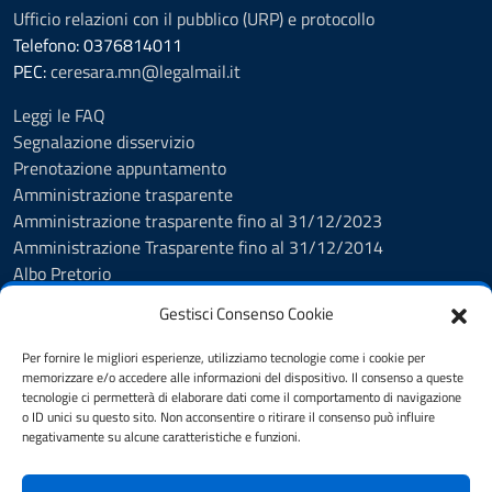
Ufficio relazioni con il pubblico (URP) e protocollo
Telefono: 0376814011
PEC:
ceresara.mn@legalmail.it
Leggi le FAQ
Segnalazione disservizio
Prenotazione appuntamento
Amministrazione trasparente
Amministrazione trasparente fino al 31/12/2023
Amministrazione Trasparente fino al 31/12/2014
Albo Pretorio
Informativa privacy
Gestisci Consenso Cookie
Cookie policy
Dichiarazione di accessibilità
Per fornire le migliori esperienze, utilizziamo tecnologie come i cookie per
Obiettivi di accessibilità
memorizzare e/o accedere alle informazioni del dispositivo. Il consenso a queste
tecnologie ci permetterà di elaborare dati come il comportamento di navigazione
Note legali
o ID unici su questo sito. Non acconsentire o ritirare il consenso può influire
Feedback Accessibilità
negativamente su alcune caratteristiche e funzioni.
Piano di Miglioramento dei servizi