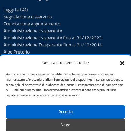
Leggi le FAQ
Segnalazione disservizio
Prenotazione appuntamento
Amministrazione trasparente
Amministrazione trasparente fino al 31/12/2023
Amministrazione Trasparente fino al 31/12/2014
Albo Pretorio
Informativa privacy
Gestisci Consenso Cookie
Cookie policy
Dichiarazione di accessibilità
Per fornire le migliori esperienze, utilizziamo tecnologie come i cookie per
Obiettivi di accessibilità
memorizzare e/o accedere alle informazioni del dispositivo. Il consenso a queste
tecnologie ci permetterà di elaborare dati come il comportamento di navigazione
Note legali
o ID unici su questo sito. Non acconsentire o ritirare il consenso può influire
Feedback Accessibilità
negativamente su alcune caratteristiche e funzioni.
Piano di Miglioramento dei servizi
Accetta
SEGUICI SU
Nega
Facebook
Istagram