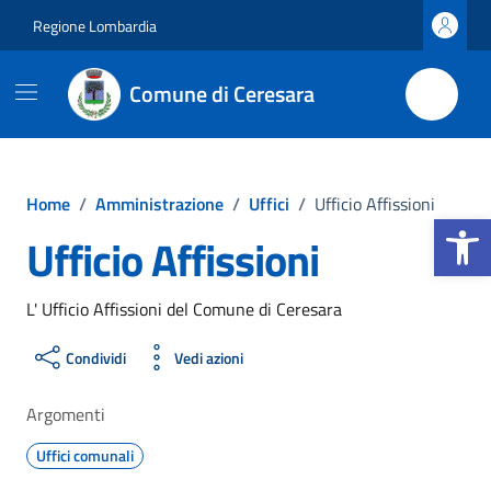
Vai ai contenuti
Vai al footer
Regione Lombardia
Comune di Ceresara
Home
/
Amministrazione
/
Uffici
/
Ufficio Affissioni
Apri la b
Ufficio Affissioni
L' Ufficio Affissioni del Comune di Ceresara
Condividi
Vedi azioni
Argomenti
Uffici comunali